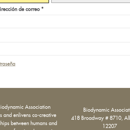
irección de correo
*
traseña
Biodynamic Association
Biodynamic Associa
 and enlivens co-creative
418 Broadway # 8710, Al
nships between humans and
12207