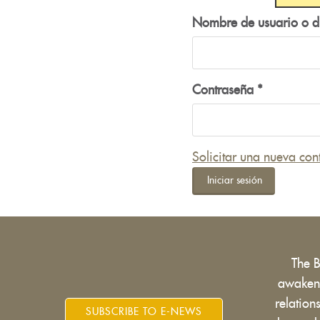
Nombre de usuario o d
Contraseña
*
Solicitar una nueva con
Iniciar sesión
The 
awakens
relatio
SUBSCRIBE TO E-NEWS