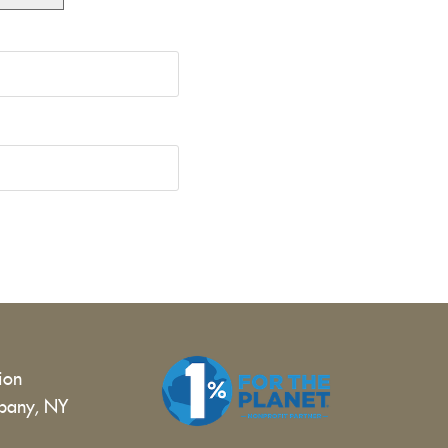
tion
bany, NY