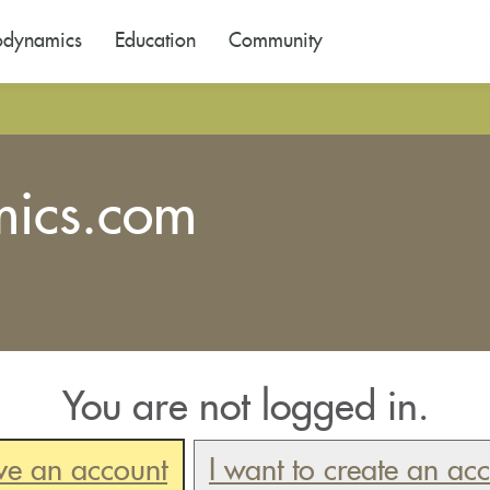
odynamics
Education
Community
mics.com
You are not logged in.
ve an account
I want to create an ac