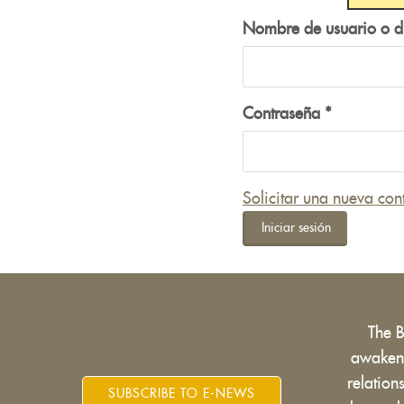
Nombre de usuario o d
Contraseña
*
Solicitar una nueva con
Iniciar sesión
The 
awakens
relatio
SUBSCRIBE TO E-NEWS