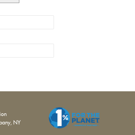
tion
bany, NY