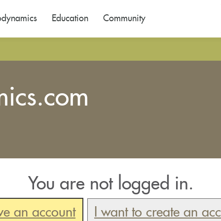
odynamics
Education
Community
mics.com
You are not logged in.
ve an account
I want to create an ac