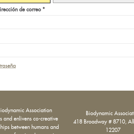
irección de correo
*
traseña
Biodynamic Association
Biodynamic Associa
 and enlivens co-creative
418 Broadway # 8710, Al
nships between humans and
12207