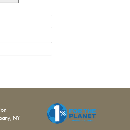
tion
bany, NY