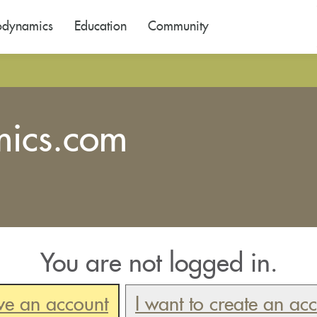
odynamics
Education
Community
mics.com
You are not logged in.
ve an account
I want to create an ac