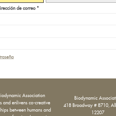
irección de correo
*
traseña
Biodynamic Association
Biodynamic Associa
 and enlivens co-creative
418 Broadway # 8710, Al
nships between humans and
12207