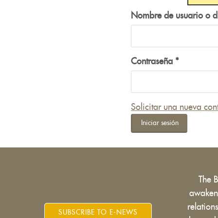
Nombre de usuario o d
Contraseña
*
Solicitar una nueva con
Iniciar sesión
The 
awakens
relatio
SUBSCRIBE TO E-NEWS