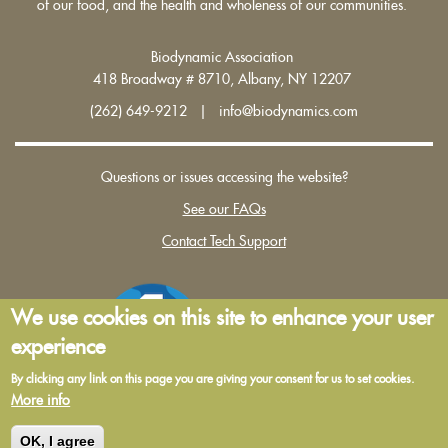
of our food, and the health and wholeness of our communities.
Biodynamic Association
418 Broadway # 8710, Albany, NY 12207
(262) 649-9212 | info@biodynamics.com
Questions or issues accessing the website?
See our FAQs
Contact Tech Support
We use cookies on this site to enhance your user
experience
By clicking any link on this page you are giving your consent for us to set cookies.
More info
Terms and Conditions of Use
|
Privacy Policy
OK, I agree