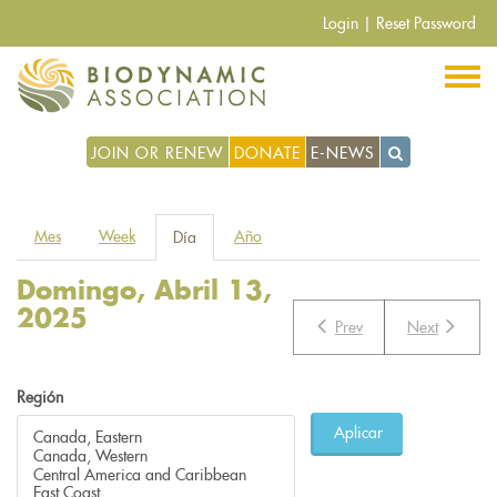
Pasar
Login
|
Reset Password
al
contenido
principal
JOIN OR RENEW
DONATE
E-NEWS
Solapas
Mes
Week
Año
Día
(solapa
principales
activa)
Domingo, Abril 13,
2025
Prev
Next
Región
Aplicar