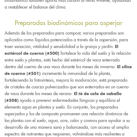
biodinámico también aporta más carbón al reino viviente, ayudando
a restablecer el balance del clima.
Preparados biodinámicos para asperjar
Además de los preparados para compost, varios preparados son
aplicados como líquidos potenciados a través de la aspersión, para
traer sanación, vitalidad y sensibilidad a la granja y jardín.
El
fortalece la vida del suelo y la relación
estiércol de cuerno (#500)
entre suelo y plantas, está hecho del estiércol de vaca enterrado
dentro del cuerno de una vaca durante los meses de invierno.
El sílice
incrementa la inmunidad de la planta,
de cuerno (#501)
fortaleciendo la fotosíntesis, mejora la maduración, está preparado
de cristales de cuarzo pulverizados que son enterrados en un cuerno
de vaca durante los meses de verano.
El té de cola de caballo
ayuda a prevenir enfermedades fúngicas y equilibra el
(#508)
elemento agua en plantas y suelo. En conjunto, los preparados
asperjados y los de composta promueven una relación dinámica de
las plantas con el suelo, agua, aire, calor y cosmos para ayudar a su
desarrollo de una manera sana y balanceada, con acceso al amplio
espectro de nutrientes que requieren, volviéndose más resilientes a