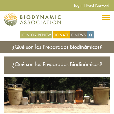
Pasar
Login
|
Reset Password
al
contenido
principal
JOIN OR RENEW
DONATE
E-NEWS
¿Qué son los Preparados Biodinámicos?
¿Qué son los Preparados Biodinámicos?